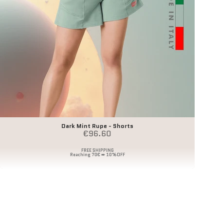
Dark Mint Rupe - Shorts
Angebot
€96.60