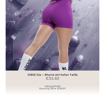
CIRCE lila – Shorts mit hoher Taille
Angebot
€33.62