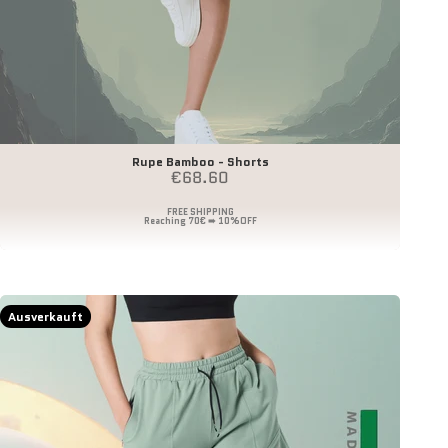
Rupe Bamboo - Shorts
Angebot
€68.60
Ausverkauft