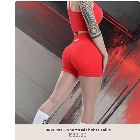
CIRCE rot – Shorts mit hoher Taille
Angebot
€33.62