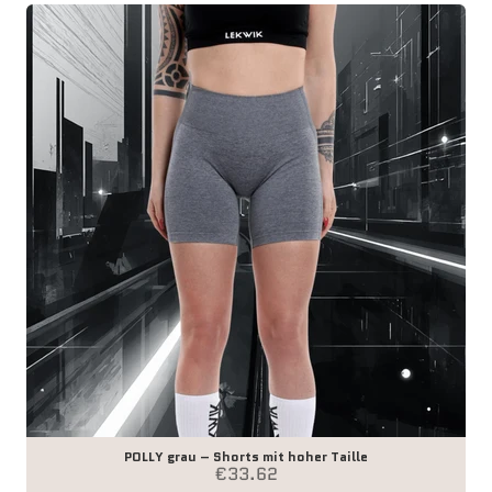
POLLY grau – Shorts mit hoher Taille
Angebot
€33.62