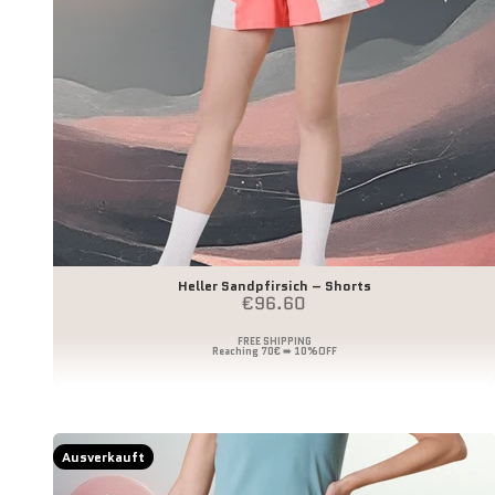
Heller Sandpfirsich – Shorts
Angebot
€96.60
Ausverkauft