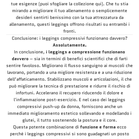
tue esigenze (puoi sfogliare la collezione qui). Che tu stia
mirando a migliorare il tuo allenamento o semplicemente
desideri sentirti benissimo con la tua attrezzatura da
allenamento, questi leggings offrono risultati su entrambi i
fronti.
Conclusione: i leggings compressivi funzionano davvero?
Assolutamente.
In conclusione,
i leggings a compressione funzionano
davvero
– sia in termini di benefici scientifici che di farti
sentire favoloso. Migliorano il flusso sanguigno ai muscoli che
lavorano, portando a una migliore resistenza e a una riduzione
dell’affaticamento. Stabilizzano muscoli e articolazioni, il che
può migliorare la tecnica di prestazione e ridurre il rischio di
infortuni. Accelerano il recupero riducendo il dolore e
l'infiammazione post-esercizio. E nel caso dei leggings
compressivi push-up da donna, forniscono anche un
immediato miglioramento estetico sollevando e modellando i
glutei, il tutto sostenendo la postura e il core.
Questa potente combinazione di
funzione e forma
ecco
perché i leggings compressivi si sono guadagnati un posto