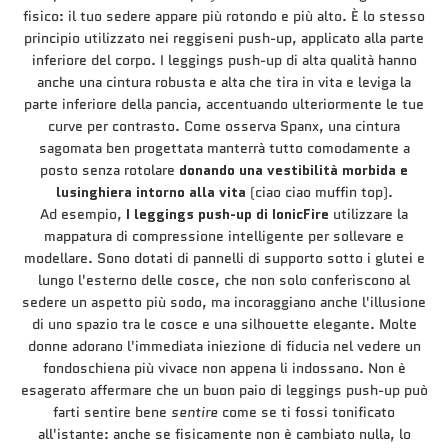
fisico: il tuo sedere appare più rotondo e più alto. È lo stesso
principio utilizzato nei reggiseni push-up, applicato alla parte
inferiore del corpo. I leggings push-up di alta qualità hanno
anche una cintura robusta e alta che tira in vita e leviga la
parte inferiore della pancia, accentuando ulteriormente le tue
curve per contrasto. Come osserva Spanx, una cintura
sagomata ben progettata manterrà tutto comodamente a
posto senza rotolare
donando una vestibilità morbida e
lusinghiera intorno alla vita
(ciao ciao muffin top).
Ad esempio,
I leggings push-up di IonicFire
utilizzare la
mappatura di compressione intelligente per sollevare e
modellare. Sono dotati di pannelli di supporto sotto i glutei e
lungo l'esterno delle cosce, che non solo conferiscono al
sedere un aspetto più sodo, ma incoraggiano anche l'illusione
di uno spazio tra le cosce e una silhouette elegante. Molte
donne adorano l'immediata iniezione di fiducia nel vedere un
fondoschiena più vivace non appena li indossano. Non è
esagerato affermare che un buon paio di leggings push-up può
farti sentire bene
sentire
come se ti fossi tonificato
all'istante: anche se fisicamente non è cambiato nulla, lo