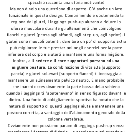
specchio racconta una storia motivante!
Ma non è solo una questione di aspetto. C’è anche un lato
funzionale in questo design. Comprimendo e sostenendo la
regione dei glutei, i leggings push-up aiutano a ridurre lo
sforzo muscolare durante gli allenamenti che coinvolgono
fianchi e glutei (pensa agli affondi, agli step-up, agli sprint). I
glutei sono muscoli potenti; dare loro un po' di supporto extra
può migliorare le tue prestazioni negli esercizi per la parte
inferiore del corpo e aiutarti a mantenere una forma migliore.
Inoltre, a
Il sedere e il core supportati portano ad una
migliore postura
. La combinazione di vita alta (supporto
pancia) e glutei sollevati (supporto fianchi) ti incoraggia a
mantenere un allineamento pelvico neutro. È meno probabile
che inarchi eccessivamente la parte bassa della schiena
quando i leggings ti "sostenevano" in senso figurato davanti e
dietro. Una fonte di abbigliamento sportivo ha notato che la
natura di supporto di questi leggings aiuta a mantenere una
postura corretta, a vantaggio dell'allineamento generale della
colonna vertebrale.
Ovviamente non possiamo parlare di leggings push-up senza
menzionare i
fattore di fiducia
. Lo sappiamo tutti quando tu