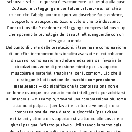
scienza e stile – e questa è esattamente la filosofia alla base
Collezione di leggings e pantaloni di IonicFire
. IonicFire
ritiene che l'abbigliamento sportivo dovrebbe farlo
ispirare,
supportare e responsabilizzare
coloro che lo indossano.
Questa filosofia è evidente nei leggings compressivi push-up
che sposano la tecnologia dei tessuti all'avanguardia con un
design alla moda.
Dal punto di vista delle prestazioni, i leggings a compressione
di IonicFire incorporano funzionalità avanzate di cui abbiamo
discusso: compressione ad alta gradazione per favorire la
circolazione, zone di pressione mirate per il supporto
muscolare e materiali traspiranti per il comfort. Ciò che li
distingue è l’attenzione del marchio
compressione
intelligente
– ciò significa che la compressione non è
uniforme ovunque, ma varia in modo intelligente per adattarsi
all’anatomia. Ad esempio, troverai una compressione più forte
attorno ai polpacci (per favorire il ritorno venoso) e una
compressione delicata dietro le ginocchia (per evitare
restrizioni), oltre a un supporto extra attorno alle cosce e ai
glutei per quell'effetto push-up. Utilizzando la tecnologia
della lavorazione a maglia senza cuciture, evitano qualsiasi