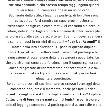
cucitura scomoda e allo stesso tempo raggiungono questi
diversi livelli di compressione in un unico capo.
Sul fronte dello stile, i leggings push-up di IonicFire sono
realizzati per farti sentire un supereroe in palestra.
Presentano design chic come motivi di contorno a blocchi di
colore, delicati dettagli scrunch e opzioni di colori vivaci (dal
nero classico alle stampe accattivanti) per non dover scendere
a compromessi in termini di moda. Il
“Push Up, Accendi”
Il
motto della loro collezione FIT parla di questo duplice
obiettivo: ottieni il sollevamento visivo del push-up
e
la
sensazione di accensione delle prestazioni supportate. Le
cinture alte non sono solo funzionali per il supporto, ma sono
anche progettate deliberatamente per accentuare la vita,
spesso abbinate a top compressivi abbinati per un look
elegante e coordinato.
Se sei entusiasta di sperimentare tu stesso i vantaggi della
compressione, ora è il momento ideale per fare il salto.
Pronto a migliorare il tuo abbigliamento sportivo?
Esplora
Collezione di leggings e pantaloni di IonicFire
per trovare un
paio di leggings compressivi push-up adatti al tuo stile e alle