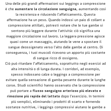
Una delle più grandi affermazioni sui leggings a compressione
è che
aumentare la circolazione sanguigna
, aumentando così
la resistenza e riducendo l'affaticamento. Questa
affermazione ha un peso. Quando indossi un paio di collant a
compressione attillati, potresti notare che le tue gambe si
sentono più leggere durante l'attività: ciò significa una
maggiore circolazione sul lavoro. La leggera pressione agisce
quasi come un massaggio, aiutando le vene a spostare il
sangue deossigenato verso l'alto dalle gambe al centro. Di
conseguenza, i tuoi muscoli ricevono un apporto più costante
di sangue ricco di ossigeno.
Ciò può ritardare l’affaticamento, soprattutto negli esercizi ad
alta intensità o di lunga durata. I corridori, ad esempio,
spesso indossano calze o leggings a compressione per
evitare quella sensazione di gamba pesante durante le lunghe
corse. Studi scientifici hanno osservato che la compressione
può portare a
flusso sanguigno arterioso più elevato e
rimozione più rapida del lattato
dopo l'esercizio. In termini
più semplici, eliminando i prodotti di scarto e fornendo
sostanze nutritive, i leggings compressivi aiutano le gambe a