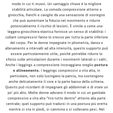
modo in cui ti muovi. Un vantaggio chiave è la migliore
stabilità articolare. La comoda compressione attorno a
ginocchia, fianchi e caviglie dà una sensazione di sostegno
che può aumentare la fiducia nel movimento e ridurre
potenzialmente il rischio di lesioni. È simile a come una
leggera ginocchiera elastica fornisce un senso di stabilità: i
collant compressivi fanno lo stesso per tutta la parte inferiore
del corpo. Per le donne impegnate in pliometria, danza o
allenamento a intervalli ad alta intensità, questo supporto può
essere particolarmente utile, poiché potrebbe ridurre lo
sforzo sulle articolazioni durante i movimenti laterali o i salti.
Anche i leggings a compressione incoraggiano meglio
postura
e allineamento
. I leggings compressivi a vita alta, in
particolare, non solo lusingano la pancia, ma sostengono
anche delicatamente il core e la parte bassa della schiena.
Questo può ricordarti di impegnare gli addominali e di stare un
po' più alto. Molte donne adorano il modo in cui un gambale
compressivo a vita alta "tira tutto dentro" attorno alla parte
centrale; quel supporto può tradursi in una postura più eretta
mentre si sta in piedi, si cammina o si sollevano pesi. Nel