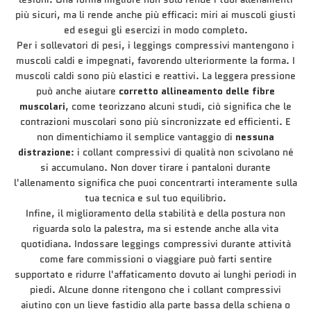
più sicuri, ma li rende anche più efficaci: miri ai muscoli giusti
ed esegui gli esercizi in modo completo.
Per i sollevatori di pesi, i leggings compressivi mantengono i
muscoli caldi e impegnati, favorendo ulteriormente la forma. I
muscoli caldi sono più elastici e reattivi. La leggera pressione
può anche aiutare
corretto allineamento delle fibre
muscolari
, come teorizzano alcuni studi, ciò significa che le
contrazioni muscolari sono più sincronizzate ed efficienti. E
non dimentichiamo il semplice vantaggio di
nessuna
distrazione
: i collant compressivi di qualità non scivolano né
si accumulano. Non dover tirare i pantaloni durante
l'allenamento significa che puoi concentrarti interamente sulla
tua tecnica e sul tuo equilibrio.
Infine, il miglioramento della stabilità e della postura non
riguarda solo la palestra, ma si estende anche alla vita
quotidiana. Indossare leggings compressivi durante attività
come fare commissioni o viaggiare può farti sentire
supportato e ridurre l'affaticamento dovuto ai lunghi periodi in
piedi. Alcune donne ritengono che i collant compressivi
aiutino con un lieve fastidio alla parte bassa della schiena o