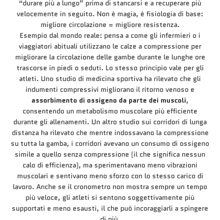
“durare più a lungo” prima di stancarsi e a recuperare più
velocemente in seguito. Non è magia, è fisiologia di base:
migliore circolazione = migliore resistenza.
Esempio dal mondo reale: pensa a come gli infermieri o i
viaggiatori abituali utilizzano le calze a compressione per
migliorare la circolazione delle gambe durante le lunghe ore
trascorse in piedi o seduti. Lo stesso principio vale per gli
atleti. Uno studio di medicina sportiva ha rilevato che gli
indumenti compressivi migliorano il ritorno venoso e
assorbimento di ossigeno da parte dei muscoli
,
consentendo un metabolismo muscolare più efficiente
durante gli allenamenti. Un altro studio sui corridori di lunga
distanza ha rilevato che mentre indossavano la compressione
su tutta la gamba, i corridori avevano un consumo di ossigeno
simile a quello senza compressione (il che significa nessun
calo di efficienza), ma sperimentavano meno vibrazioni
muscolari e sentivano meno sforzo con lo stesso carico di
lavoro. Anche se il cronometro non mostra sempre un tempo
più veloce, gli atleti si sentono soggettivamente più
supportati e meno esausti, il che può incoraggiarli a spingere
di più.