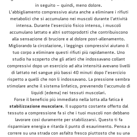
in seguito – quindi, meno dolore.
L'abbigliamento compressivo aiuta anche a eliminare i rifiuti
metabolici che si accumulano nei muscoli durante l'attività
intensa. Durante l'esercizio fisico intenso, i muscoli
accumulano lattato e altri sottoprodotti che contribuiscono
alla sensazione di bruciore e al dolore post-allenamento.
Migliorando la circolazione, i leggings compressivi aiutano il
tuo corpo a eliminare questi rifiuti più rapidamente. Uno
studio ha scoperto che gli atleti che indossavano collant
compressivi dopo un esercizio ad alta intensità avevano livelli
di lattato nel sangue più bassi 40 minuti dopo l’esercizio
rispetto a quelli che non li indossavano. La pressione sembra
stimolare anche il sistema linfatico, prevenendo l'accumulo di
liquidi (edema) nei tessuti muscolari.
Forse il beneficio più immediato nella lotta alla fatica è
stabilizzazione muscolare
. Il supporto costante offerto dal
tessuto a compressione fa sì che i tuoi muscoli non debbano
lavorare così duramente per stabilizzarsi. Questo ti fa
risparmiare energia e ritarda il punto di esaurimento. Pensa a
correre su una strada con asfalto fresco piuttosto che su una