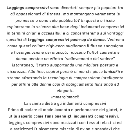
Leggings compressivi
sono diventati sempre più popolari tra
gli appassionati di fitness, ma mantengono veramente le
promesse o sono solo pubblicità? In questo articolo
esploreremo la scienza alla base degli indumenti compressivi
in termini chiari e accessibili e ci concentreremo sui vantaggi
specifici di
leggings compressivi push-up da donna
. Vedremo
come questi collant high-tech migliorano il flusso sanguigno
e l'ossigenazione dei muscoli, riducono l'affaticamento e
danno persino un effetto "sollevamento del sedere"
istantaneo, il tutto supportando una migliore postura e
sicurezza. Alla fine, capirai perché ai marchi piace
IonicoFire
stanno sfruttando la tecnologia di compressione intelligente
per offrire alle donne capi di abbigliamento funzionali ed
eleganti.
Immergiamoci!
La scienza dietro gli indumenti compressivi
Prima di parlare di modellamento e performance dei glutei, è
utile saperlo
come funzionano gli indumenti compressivi
. I
leggings compressivi sono realizzati con tessuti elastici ed
elasticizzati (tipicamente miscele di nylon e spandex) che