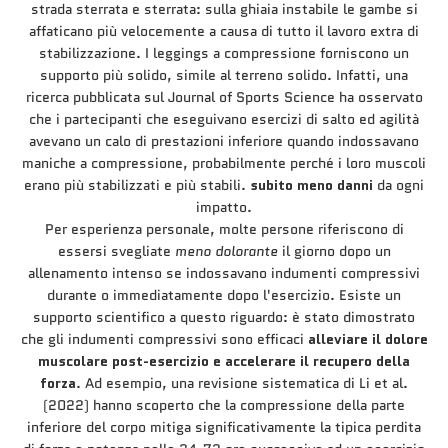
strada sterrata e sterrata: sulla ghiaia instabile le gambe si
affaticano più velocemente a causa di tutto il lavoro extra di
stabilizzazione. I leggings a compressione forniscono un
supporto più solido, simile al terreno solido. Infatti, una
ricerca pubblicata sul Journal of Sports Science ha osservato
che i partecipanti che eseguivano esercizi di salto ed agilità
avevano un calo di prestazioni inferiore quando indossavano
maniche a compressione, probabilmente perché i loro muscoli
erano più stabilizzati e più stabili.
subito meno danni
da ogni
impatto.
Per esperienza personale, molte persone riferiscono di
essersi svegliate
meno dolorante
il giorno dopo un
allenamento intenso se indossavano indumenti compressivi
durante o immediatamente dopo l'esercizio. Esiste un
supporto scientifico a questo riguardo: è stato dimostrato
che gli indumenti compressivi sono efficaci
alleviare il dolore
muscolare post-esercizio e accelerare il recupero della
forza
. Ad esempio, una revisione sistematica di Li et al.
(2022) hanno scoperto che la compressione della parte
inferiore del corpo mitiga significativamente la tipica perdita