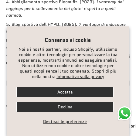
Abbigliamento sportivo Bloomifit. (2023).
I vantaggi dei
leggings per il sollevamento dei glutei rispetto a quelli
normali.
Blog sportivo dell'HYPD. (2025).
7 vantaggi di indossare
indumenti compressivi durante e dopo gli allenamenti.
Consenso ai cookie
Blog di Matador Meggings. (2023).
Leggings compressivi
da uomo: vantaggi per allenamenti e recupero.
Noi e i nostri partner, incluso Shopify, utilizziamo
cookie e altre tecnologie per personalizzare la tua
Wikipedia. (2025).
Grande gluteo.
(Anatomia e funzione dei
esperienza, mostrarti annunci ed eseguire analisi.
muscoli glutei)
Non utilizzeremo cookie o altre tecnologie per
questi scopi senza il tuo consenso. Scopri di più
nella nostra
Informativa sulla privacy
Condividi
Accetta
Scopri di più
Declina
Gestisci le preferenze
L'impatto della tecnologia FIR (radiazione
I miglior
infrarossa lontana).