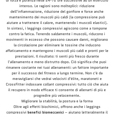
di forza e potenza nelle 24-72 ore successive ad un esercizio
intenso. Le ragioni sono molteplici: riduzione
dell’infiammazione, riduzione del gonfiore e forse anche
mantenimento dei muscoli più caldi (la compressione può
aiutare a trattenere il calore, mantenendo i muscoli elastici).
In sintesi, i leggings compressivi agiscono come a
tampone
contro la fatica. Tenendo saldamente i muscoli, riducono i
movimenti in eccesso che possono causare danni, migliorano
la circolazione per eliminare le tossine che inducono
affaticamento e mantengono i muscoli più caldi e pronti per le
prestazioni. Il risultato: ti senti più fresco durante
l'allenamento e meno distrutto dopo. Ciò significa che puoi
rimanere costante nei tuoi allenamenti: un fattore importante
per il successo del fitness a lungo termine. Non c'è da
meravigliarsi che vedrai velocisti d'élite, maratoneti e
CrossFitter indossare collant compressivi: tutto ciò che aiuta
il recupero in modo efficace ti consente di allenarti di più e
progredire più velocemente.
Migliorare la stabilità, la postura e la forma
Oltre agli effetti biochimici, offrono anche i leggings
compressivi
benefici biomeccanici
– aiutano letteralmente il