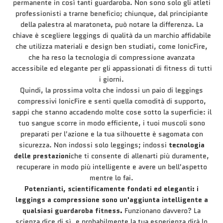
permanente in così tanti guardaroba. Non sono solo gli atleti
professionisti a trarne beneficio; chiunque, dal principiante
della palestra al maratoneta, può notare la differenza. La
chiave è scegliere leggings di qualità da un marchio affidabile
che utilizza materiali e design ben studiati, come IonicFire,
che ha reso la tecnologia di compressione avanzata
accessibile ed elegante per gli appassionati di fitness di tutti
i giorni.
Quindi, la prossima volta che indossi un paio di leggings
compressivi IonicFire e senti quella comodità di supporto,
sappi che stanno accadendo molte cose sotto la superficie: il
tuo sangue scorre in modo efficiente, i tuoi muscoli sono
preparati per l'azione e la tua silhouette è sagomata con
sicurezza. Non indossi solo leggings; indossi
tecnologia
delle prestazioni
che ti consente di allenarti più duramente,
recuperare in modo più intelligente e avere un bell'aspetto
mentre lo fai.
Potenzianti, scientificamente fondati ed eleganti: i
leggings a compressione sono un'aggiunta intelligente a
qualsiasi guardaroba fitness.
Funzionano davvero? La
scienza dice di sì, e probabilmente la tua esperienza dirà lo