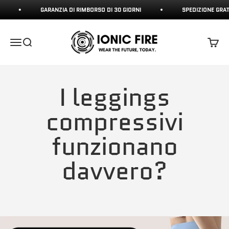
Vai al contenuto
GARANZIA DI RIMBORSO DI 30 GIORNI
SPEDIZIONE GRATUITA
Ionicfire
Apri il menu di navigazione
Mostra il menu di ricerca
Mostra 
I leggings
compressivi
funzionano
davvero?