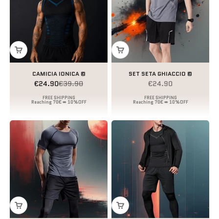
CAMICIA IONICA ©
SET SETA GHIACCIO ©
Prezzo scontato
Prezzo
Prezzo scontato
€24.90
€39.90
€24.90