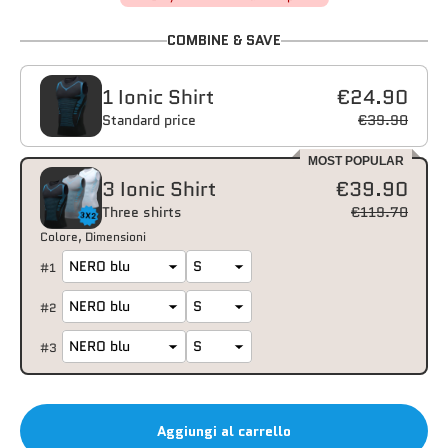
COMBINE & SAVE
1 Ionic Shirt
€24.90
Standard price
€39.90
MOST POPULAR
3 Ionic Shirt
€39.90
Three shirts
€119.70
Colore
Dimensioni
#
1
#
2
#
3
Aggiungi al carrello