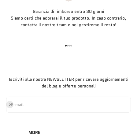
Garanzia di rimborso entro 30 giorni
Siamo certi che adorerai il tuo prodotto. In caso contrario,
contatta il nostro team e noi gestiremo il resto!
Vai all'articolo 1
Vai all'articolo 2
Vai all'articolo 3
Vai all'articolo 4
Iscriviti alla nostra NEWSLETTER per ricevere aggiornamenti
del blog e offerte personali
Iscriviti alla newsletter
E-mail
MORE