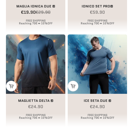
MAGLIA IONICA DUE ©
IONICO SET PRO©
Prezzo scontato
Prezzo
Prezzo scontato
€19.90
€29.90
€59.90
MAGLIETTA DELTA ©
ICE SETA DUE ©
Prezzo scontato
Prezzo scontato
€24.90
€24.90