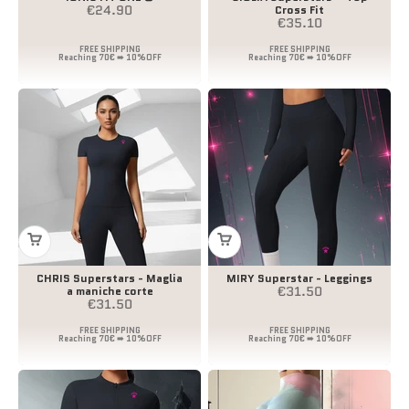
Prezzo scontato
€24.90
Cross Fit
Prezzo scontato
€35.10
CHRIS Superstars - Maglia
MIRY Superstar - Leggings
Prezzo scontato
€31.50
a maniche corte
Prezzo scontato
€31.50