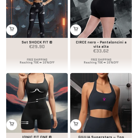
Set SHOCK FIT ©
CIRCE nero - Pantaloncini a
Prezzo scontato
€29.90
vita alta
Prezzo scontato
€33.62
IONIC FIT ONE ©
GIULIA Superstars – Top