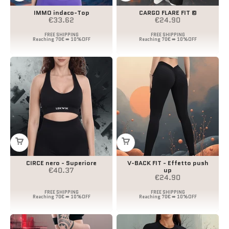
IMMO indaco-Top
CARGO FLARE FIT ©
Prezzo scontato
Prezzo scontato
€33.62
€24.90
CIRCE nero - Superiore
V-BACK FIT - Effetto push
Prezzo scontato
€40.37
up
Prezzo scontato
€24.90