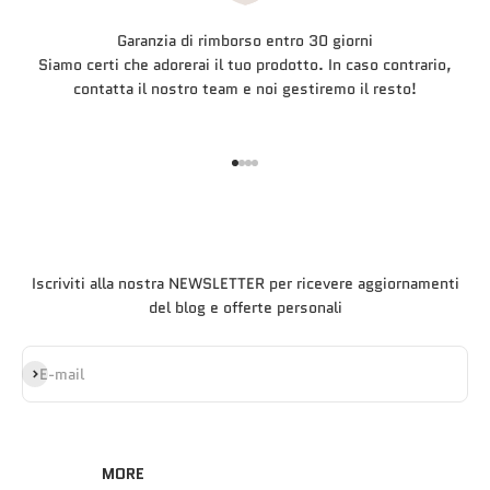
Garanzia di rimborso entro 30 giorni
Siamo certi che adorerai il tuo prodotto. In caso contrario,
contatta il nostro team e noi gestiremo il resto!
Vai all'articolo 1
Vai all'articolo 2
Vai all'articolo 3
Vai all'articolo 4
Iscriviti alla nostra NEWSLETTER per ricevere aggiornamenti
del blog e offerte personali
Iscriviti alla newsletter
E-mail
MORE