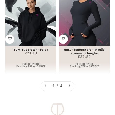
TOM Superstar - Felpa
HELLY Superstars - Maglia
Prezzo scontato
€71.10
a maniche lunghe
Prezzo scontato
€37.80
1 / 4