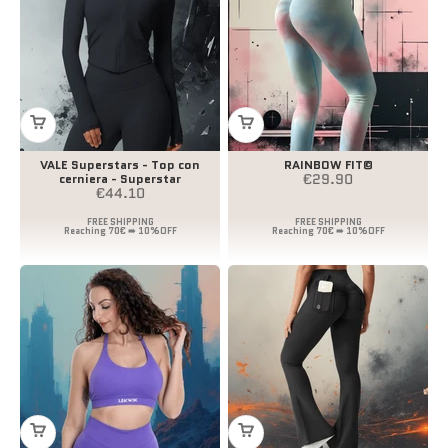
VALE Superstars - Top con
RAINBOW FIT©
Prezzo scontato
€29.90
cerniera - Superstar
Prezzo scontato
€44.10