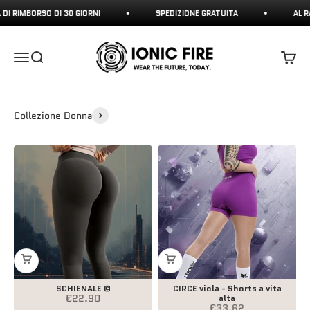
Vai al contenuto
IMBORSO DI 30 GIORNI
SPEDIZIONE GRATUITA
AL RAGGI
Ionicfire
Apri il menu di navigazione
Mostra il menu di ricerca
Mostra 
Superiore
Collezione Donna
SCHIENALE ©
CIRCE viola - Shorts a vita
Prezzo scontato
€22.90
alta
Prezzo scontato
€33.62