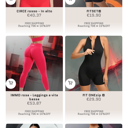
CIRCE rosso - In alto
FITSET©
Prezzo scontato
Prezzo scontato
€40.37
€19.90
IMMO rosa - Leggings a vita
FIT ONEzip ©
Prezzo scontato
€29.90
bassa
Prezzo scontato
€53.87