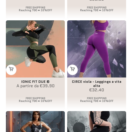
IONIC FIT DUE ©
CIRCE viola - Leggings a vita
Prezzo scontato
A partire da €39.90
alta
Prezzo scontato
€32.40