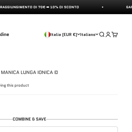
NTO DI 70€ ➠ 10% DI SCONTO
GARANZIA DI RIM
rdine
Mostra il menu 
Mostra acco
Mostra il
Italia (EUR €)
Italiano
MANICA LUNGA IONICA ©
wing this product
COMBINE & SAVE