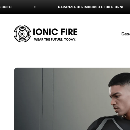
Vai al contenuto
GARANZIA DI RIMBORSO DI 30 GIORNI
Ionicfire
Cas