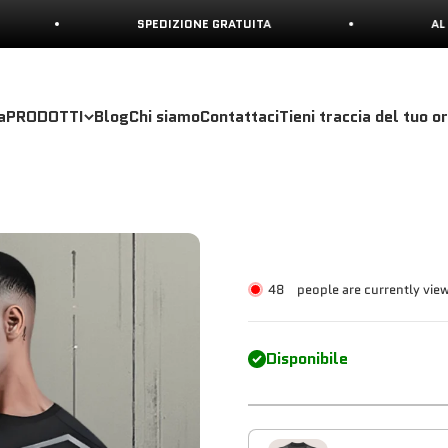
SPEDIZIONE GRATUITA
AL RAGGIUNGIME
a
PRODOTTI
Blog
Chi siamo
Contattaci
Tieni traccia del tuo o
48
people are currently vie
Disponibile