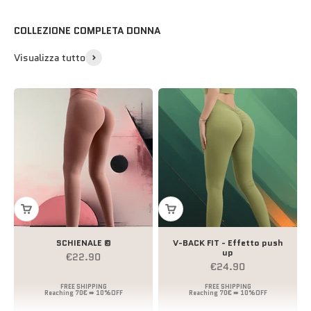
COLLEZIONE COMPLETA DONNA
Visualizza tutto
SCHIENALE ©
V-BACK FIT - Effetto push
up
Prezzo scontato
€22.90
Prezzo scontato
€24.90