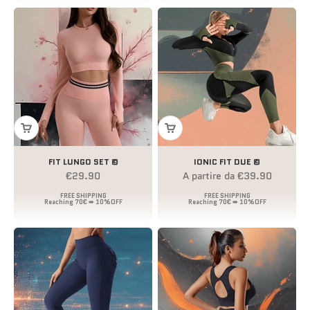
FIT LUNGO SET ©
IONIC FIT DUE ©
Prezzo scontato
Prezzo scontato
€29.90
A partire da €39.90