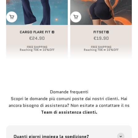
CARGO FLARE FIT ©
FITSET©
Prezzo scontato
Prezzo scontato
€24.90
€19.90
Domande frequenti
Scopri le domande più comuni poste dai nostri clienti. Hai
ancora bisogno di assistenza? Non esitate a contattare il ns
Team di assistenza clienti.
Quanti giorni impiega la spedizione?