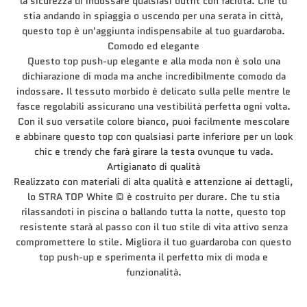
la sicurezza di indossare qualsiasi outfit con facilità. Che tu
stia andando in spiaggia o uscendo per una serata in città,
questo top è un'aggiunta indispensabile al tuo guardaroba.
Comodo ed elegante
Questo top push-up elegante e alla moda non è solo una
dichiarazione di moda ma anche incredibilmente comodo da
indossare. Il tessuto morbido è delicato sulla pelle mentre le
fasce regolabili assicurano una vestibilità perfetta ogni volta.
Con il suo versatile colore bianco, puoi facilmente mescolare
e abbinare questo top con qualsiasi parte inferiore per un look
chic e trendy che farà girare la testa ovunque tu vada.
Artigianato di qualità
Realizzato con materiali di alta qualità e attenzione ai dettagli,
lo STRA TOP White © è costruito per durare. Che tu stia
rilassandoti in piscina o ballando tutta la notte, questo top
resistente starà al passo con il tuo stile di vita attivo senza
compromettere lo stile. Migliora il tuo guardaroba con questo
top push-up e sperimenta il perfetto mix di moda e
funzionalità.