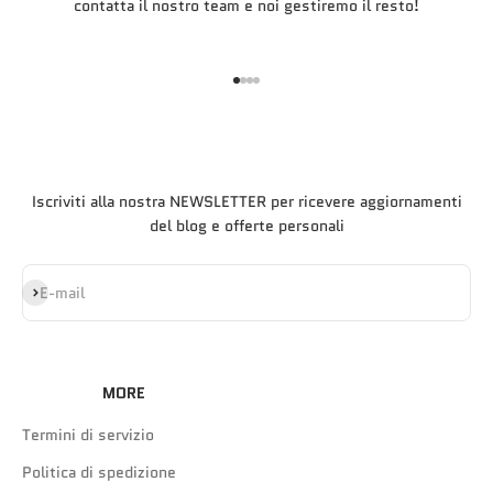
contatta il nostro team e noi gestiremo il resto!
Vai all'articolo 1
Vai all'articolo 2
Vai all'articolo 3
Vai all'articolo 4
Iscriviti alla nostra NEWSLETTER per ricevere aggiornamenti
del blog e offerte personali
Iscriviti alla newsletter
E-mail
MORE
Termini di servizio
Politica di spedizione